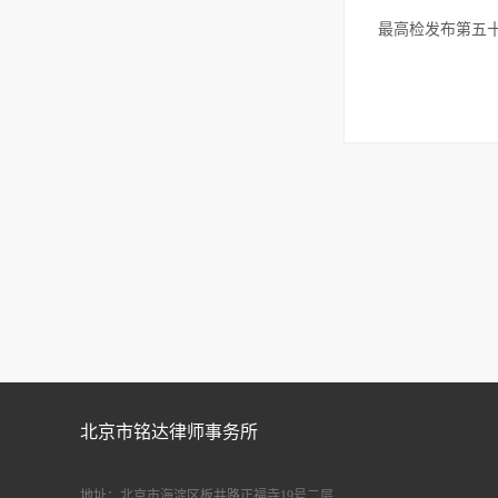
最高检发布第五
北京市铭达律师事务所
地址：北京市海淀区板井路正福寺19号二层