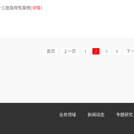
十三批指导性案例
[详情]
首页
上一页
1
2
3
4
下
业务领域
新闻动态
专题研究