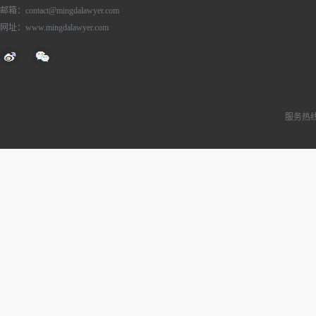
邮箱：contact@mingdalawyer.com
网址：www.mingdalawyer.com
服务热线：