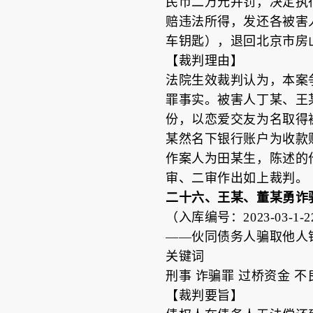
民币二万元并罚，决定执
赔违法所得，发还各被害
车钥匙），退回北京市房
【裁判理由】
法院生效裁判认为，本案
罪事实。被害人丁某、王
份，以恋爱交友为名取得
某然名下银行账户为收款
作案人为田某生，陈述的
审、二审作出如上裁判。
二十六、王某、董某勇诈
（入库编号：2023-03-1-22
——伙同债务人骗取他人
关键词
刑事 诈骗罪 过桥资金 
【裁判要旨】