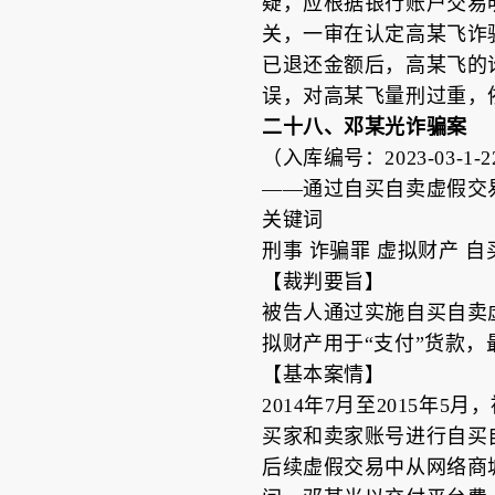
疑，应根据银行账户交易
关，一审在认定高某飞诈骗
已退还金额后，高某飞的
误，对高某飞量刑过重，
二十八、邓某光诈骗案
（入库编号：2023-03-1-22
——通过自买自卖虚假交
关键词
刑事 诈骗罪 虚拟财产 自
【裁判要旨】
被告人通过实施自买自卖
拟财产用于“支付”货款
【基本案情】
2014年7月至2015
买家和卖家账号进行自买
后续虚假交易中从网络商