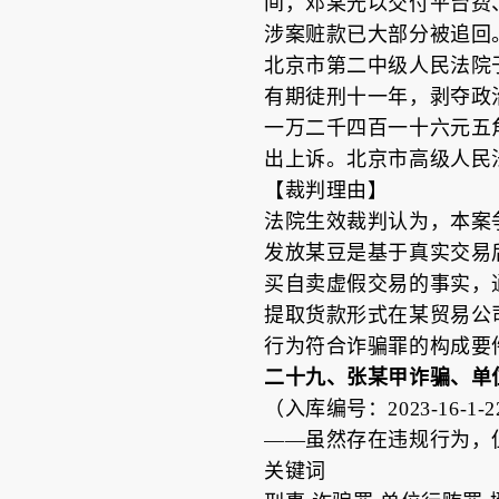
间，邓某光以交付平台费、
涉案赃款已大部分被追回
北京市第二中级人民法院于2
有期徒刑十一年，剥夺政
一万二千四百一十六元五
出上诉。北京市高级人民法
【裁判理由】
法院生效裁判认为，本案
发放某豆是基于真实交易
买自卖虚假交易的事实，
提取货款形式在某贸易公
行为符合诈骗罪的构成要
二十九、张某甲诈骗、单
（入库编号：2023-16-1-22
——虽然存在违规行为，
关键词