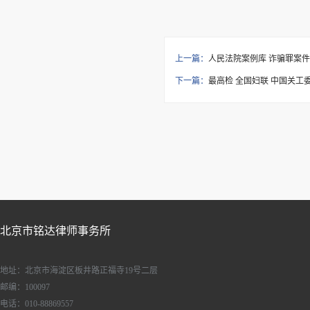
上一篇：
人民法院案例库 诈骗罪案
下一篇：
最高检 全国妇联 中国关
北京市铭达律师事务所
地址：北京市海淀区板井路正福寺19号二层
邮编：100097
电话：010-88869557