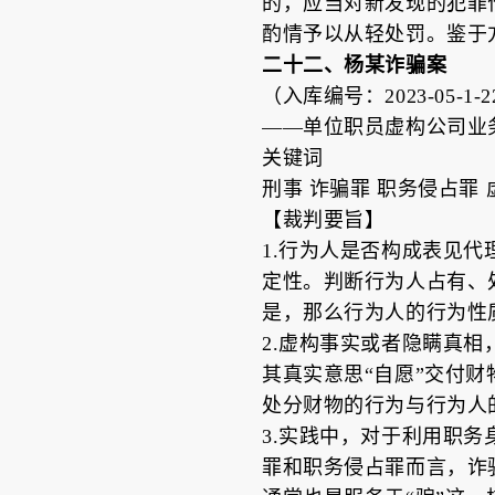
的，应当对新发现的犯罪
酌情予以从轻处罚。鉴于
二十二、杨某诈骗案
（入库编号：2023-05-1-22
——单位职员虚构公司业
关键词
刑事 诈骗罪 职务侵占罪 
【裁判要旨】
1.行为人是否构成表见
定性。判断行为人占有、
是，那么行为人的行为性
2.虚构事实或者隐瞒真
其真实意思“自愿”交付
处分财物的行为与行为人
3.实践中，对于利用职
罪和职务侵占罪而言，诈