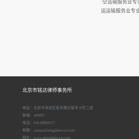
·空运输服务业专
运运输服务业专
北京市铭达律师事务所
地址：北京市海淀区板井路正福寺19号二层
邮编：100097
电话：010-88869557
邮箱：contact@mingdalawyer.com
网址：www.mingdalawyer.com